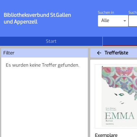
Suchen in
Such
Bibliotheksverbund St.Gallen
Alle
und Appenzell
Start
Filter
Trefferliste
Es wurden keine Treffer gefunden.
Exemplare