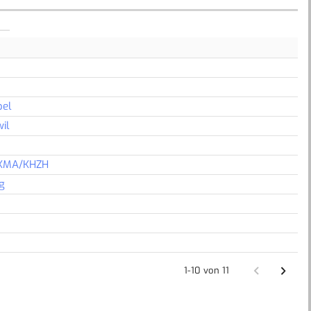
pel
il
 KMA/KHZH
g
1-10 von 11