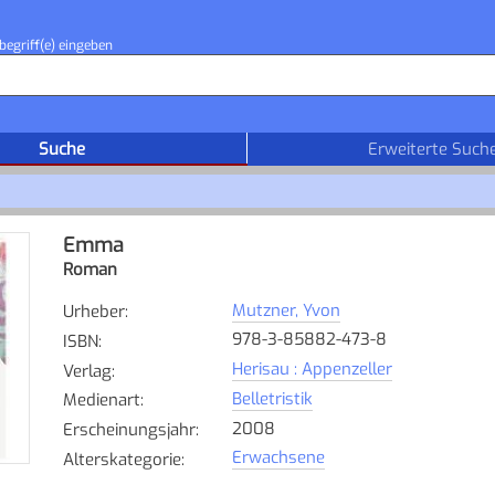
begriff(e) eingeben
Suche
Erweiterte Such
Emma
Roman
Mutzner, Yvon
Urheber
:
978-3-85882-473-8
ISBN
:
Herisau : Appenzeller
Verlag
:
Belletristik
Medienart
:
2008
Erscheinungsjahr
:
Erwachsene
Alterskategorie
: