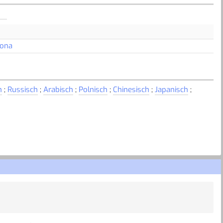
Jona
h
;
Russisch
;
Arabisch
;
Polnisch
;
Chinesisch
;
Japanisch
;