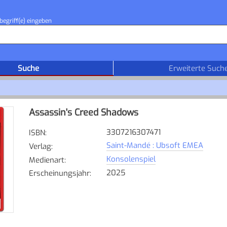
begriff(e) eingeben
Suche
Erweiterte Such
Assassin's Creed Shadows
3307216307471
ISBN
:
Saint-Mandé : Ubsoft EMEA
Verlag
:
Konsolenspiel
Medienart
:
2025
Erscheinungsjahr
: