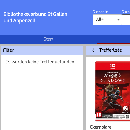
Suchen in
Such
Bibliotheksverbund St.Gallen
Alle
und Appenzell
Start
Filter
Trefferliste
Es wurden keine Treffer gefunden.
Exemplare