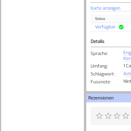
Karte anzeigen
Status
Verfügbar
Details
Eng
Sprache
:
Kor
1 C
Umfang
:
Act
Schlagwort
:
Nin
Fussnote
:
Rezensionen