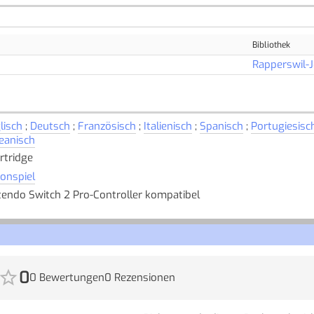
Bibliothek
Rapperswil-
lisch
;
Deutsch
;
Französisch
;
Italienisch
;
Spanisch
;
Portugiesisc
eanisch
artridge
ionspiel
tendo Switch 2 Pro-Controller kompatibel
0
0 Bewertungen
0 Rezensionen