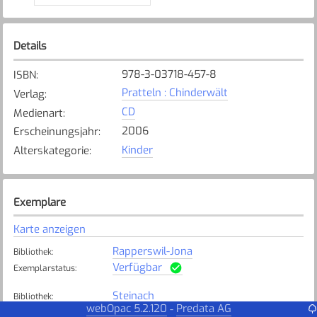
Details
978-3-03718-457-8
ISBN
:
Pratteln : Chinderwält
Verlag
:
CD
Medienart
:
2006
Erscheinungsjahr
:
Kinder
Alterskategorie
:
Exemplare
Karte anzeigen
Rapperswil-Jona
Bibliothek
:
Verfügbar
Exemplarstatus
:
Steinach
Bibliothek
:
webOpac 5.2.120
Predata AG
-
Verfügbar
Exemplarstatus
: