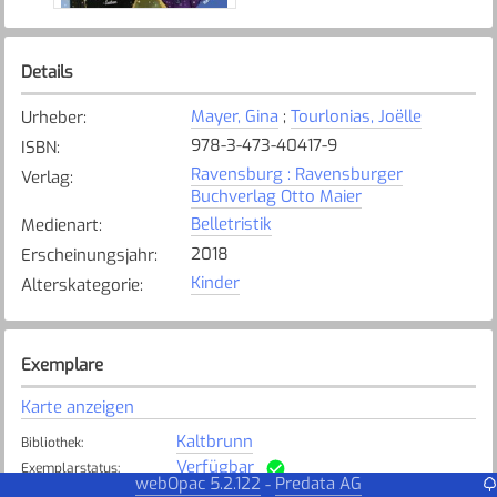
Details
Mayer, Gina
;
Tourlonias, Joëlle
Urheber
:
978-3-473-40417-9
ISBN
:
Ravensburg : Ravensburger
Verlag
:
Buchverlag Otto Maier
Belletristik
Medienart
:
2018
Erscheinungsjahr
:
Kinder
Alterskategorie
:
Exemplare
Karte anzeigen
Kaltbrunn
Bibliothek
:
Verfügbar
Exemplarstatus
:
webOpac 5.2.122
Predata AG
-