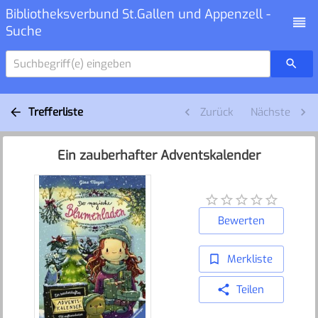
Bibliotheksverbund St.Gallen und Appenzell -
Suche
Suchbegriff(e) eingeben
Trefferliste
Zurück
Nächste
Ein zauberhafter Adventskalender
Bewerten
Merkliste
Teilen