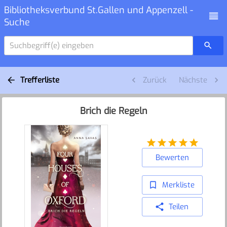
Bibliotheksverbund St.Gallen und Appenzell -
Suche
Suchbegriff(e) eingeben
Trefferliste
Zurück
Nächste
Brich die Regeln
Bewerten
Merkliste
Teilen