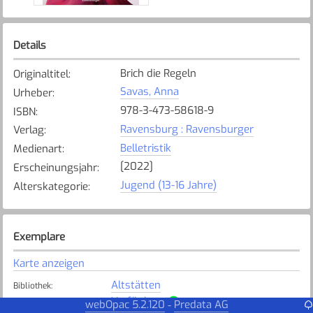
Details
Brich die Regeln
Originaltitel
:
Savas, Anna
Urheber
:
978-3-473-58618-9
ISBN
:
Ravensburg : Ravensburger
Verlag
:
Belletristik
Medienart
:
[2022]
Erscheinungsjahr
:
Jugend (13-16 Jahre)
Alterskategorie
:
Exemplare
Karte anzeigen
Altstätten
Bibliothek
:
Verfügbar
Exemplarstatus
:
webOpac 5.2.120
Predata AG
-