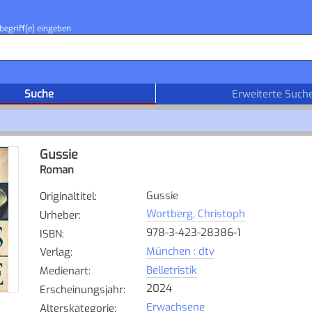
begriff(e) eingeben
Suche
Erweiterte Such
Gussie
Roman
Gussie
Originaltitel
:
Wortberg, Christoph
Urheber
:
978-3-423-28386-1
ISBN
:
München : dtv
Verlag
:
Belletristik
Medienart
:
2024
Erscheinungsjahr
:
Erwachsene
Alterskategorie
: