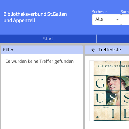
Suchen in
Such
Bibliotheksverbund St.Gallen
Alle
und Appenzell
Start
Filter
Trefferliste
Es wurden keine Treffer gefunden.