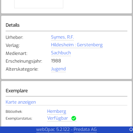
Details
Symes, R.F.
Urheber
:
Hildesheim : Gerstenberg
Verlag
:
Sachbuch
Medienart
:
1988
Erscheinungsjahr
:
Jugend
Alterskategorie
:
Exemplare
Karte anzeigen
Hemberg
Bibliothek
:
Verfügbar
Exemplarstatus
:
webOpac 5.2.122
Predata AG
-