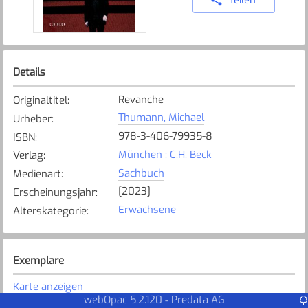
Details
Revanche
Originaltitel
:
Thumann, Michael
Urheber
:
978-3-406-79935-8
ISBN
:
München : C.H. Beck
Verlag
:
Sachbuch
Medienart
:
[2023]
Erscheinungsjahr
:
Erwachsene
Alterskategorie
:
Exemplare
Karte anzeigen
webOpac 5.2.120
Predata AG
-