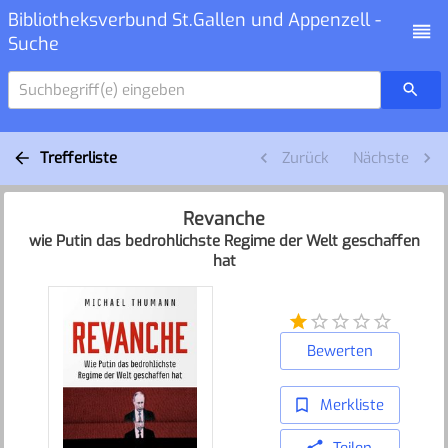
Bibliotheksverbund St.Gallen und Appenzell -
Suche
Suchbegriff(e) eingeben
Trefferliste
Zurück
Nächste
Revanche
wie Putin das bedrohlichste Regime der Welt geschaffen
hat
Bewerten
Merkliste
Teilen