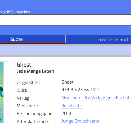
begriff(e) eingeben
Suche
Erweiterte Such
Ghost
Jede Menge Leben
Ghost
Originaltitel
:
978-3-423-64041-1
ISBN
:
München : dtv Verlagsgesellschaf
Verlag
:
Belletristik
Medienart
:
2018
Erscheinungsjahr
:
Junge Erwachsene
Alterskategorie
: