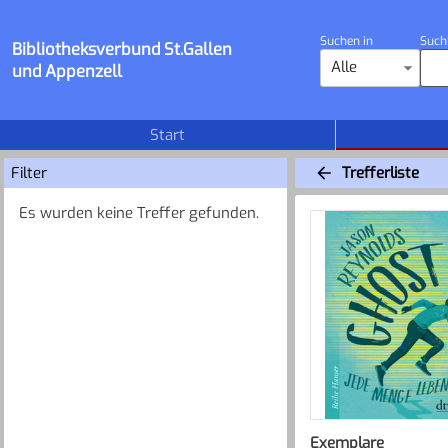
Suchen in
Such
Bibliotheksverbund St.Gallen
Alle
und Appenzell
Start
Filter
Trefferliste
Es wurden keine Treffer gefunden.
Exemplare