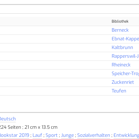
Bibliothek
Berneck
Ebnat-Kappe
Kaltbrunn
Rapperswil-
Rheineck
Speicher-Tr
Zuckenriet
Teufen
Deutsch
224 Seiten ; 21 cm x 13.5 cm
Bookstar 2019
;
Lauf
;
Sport
;
Junge
;
Sozialverhalten
;
Entwicklun