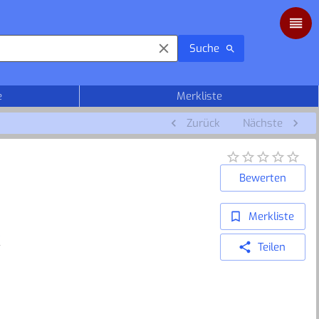
Suche
e
Merkliste
Zurück
Nächste
Bewerten
Merkliste
t
Teilen