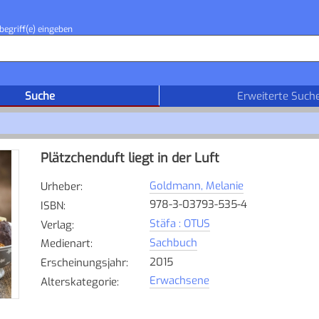
begriff(e) eingeben
Suche
Erweiterte Such
Plätzchenduft liegt in der Luft
Goldmann, Melanie
Urheber
:
978-3-03793-535-4
ISBN
:
Stäfa : OTUS
Verlag
:
Sachbuch
Medienart
:
2015
Erscheinungsjahr
:
Erwachsene
Alterskategorie
: