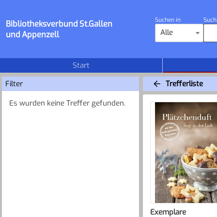
Suchen in
Such
Bibliotheksverbund St.Gallen
Alle
und Appenzell
Start
Filter
Trefferliste
Es wurden keine Treffer gefunden.
Exemplare