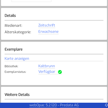
Details
Zeitschrift
Medienart
:
Erwachsene
Alterskategorie
:
Exemplare
Karte anzeigen
Kaltbrunn
Bibliothek
:
Verfügbar
Exemplarstatus
:
Weitere Details
Deutsch
Sprache
:
webOpac 5.2.120
Predata AG
-