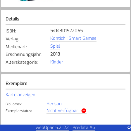
Details
5414301522065
ISBN
:
Kontich : Smart Games
Verlag
:
Spiel
Medienart
:
2018
Erscheinungsjahr
:
Kinder
Alterskategorie
:
Exemplare
Karte anzeigen
Herisau
Bibliothek
:
Nicht verfügbar
Exemplarstatus
:
webOpac 5.2.122
Predata AG
-