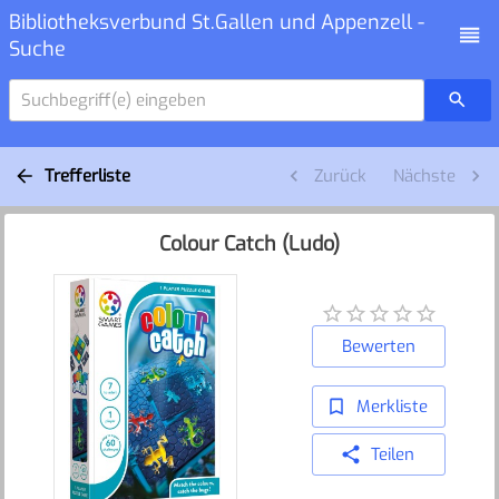
Bibliotheksverbund St.Gallen und Appenzell -
Suche
Suchbegriff(e) eingeben
Trefferliste
Zurück
Nächste
Colour Catch (Ludo)
Bewerten
Merkliste
Teilen