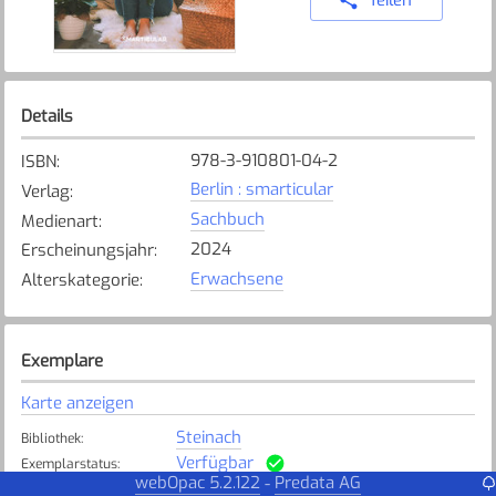
Details
978-3-910801-04-2
ISBN
:
Berlin : smarticular
Verlag
:
Sachbuch
Medienart
:
2024
Erscheinungsjahr
:
Erwachsene
Alterskategorie
:
Exemplare
Karte anzeigen
Steinach
Bibliothek
:
Verfügbar
Exemplarstatus
:
webOpac 5.2.122
Predata AG
-