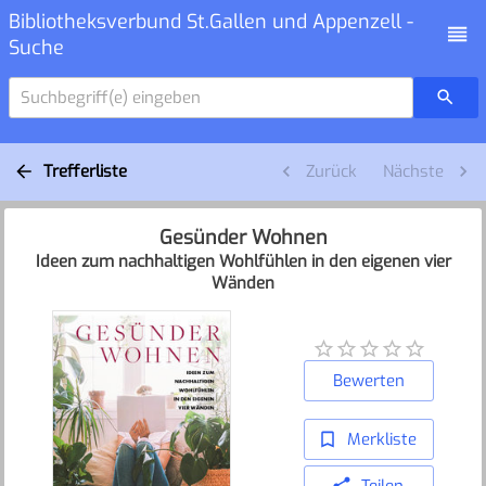
Bibliotheksverbund St.Gallen und Appenzell -
Suche
Suchbegriff(e) eingeben
Trefferliste
Zurück
Nächste
Gesünder Wohnen
Ideen zum nachhaltigen Wohlfühlen in den eigenen vier
Wänden
Bewerten
Merkliste
Teilen