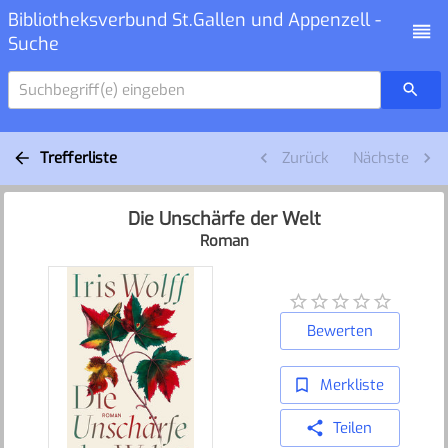
Bibliotheksverbund St.Gallen und Appenzell -
Suche
Suchbegriff(e) eingeben
Trefferliste
Zurück
Nächste
Die Unschärfe der Welt
Roman
Bewerten
Merkliste
Teilen