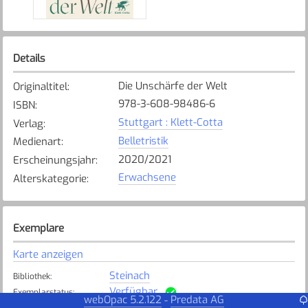
Details
Die Unschärfe der Welt
Originaltitel
:
978-3-608-98486-6
ISBN
:
Stuttgart : Klett-Cotta
Verlag
:
Belletristik
Medienart
:
2020/2021
Erscheinungsjahr
:
Erwachsene
Alterskategorie
:
Exemplare
Karte anzeigen
Steinach
Bibliothek
:
Verfügbar
Exemplarstatus
:
webOpac 5.2.122
Predata AG
-