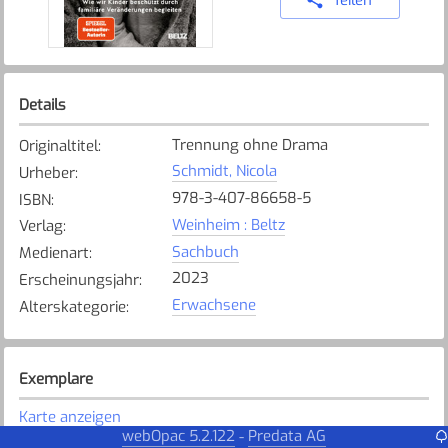
Details
Trennung ohne Drama
Originaltitel
:
Schmidt, Nicola
Urheber
:
978-3-407-86658-5
ISBN
:
Weinheim : Beltz
Verlag
:
Sachbuch
Medienart
:
2023
Erscheinungsjahr
:
Erwachsene
Alterskategorie
:
Exemplare
Karte anzeigen
webOpac 5.2.122
Predata AG
-