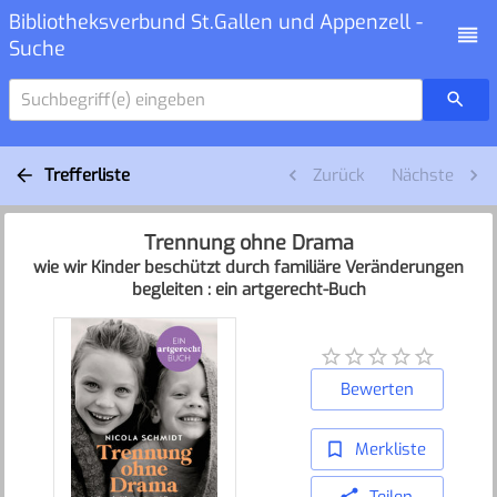
Bibliotheksverbund St.Gallen und Appenzell -
Suche
Suchbegriff(e) eingeben
Trefferliste
Zurück
Nächste
Trennung ohne Drama
wie wir Kinder beschützt durch familiäre Veränderungen
begleiten : ein artgerecht-Buch
Bewerten
Merkliste
Teilen