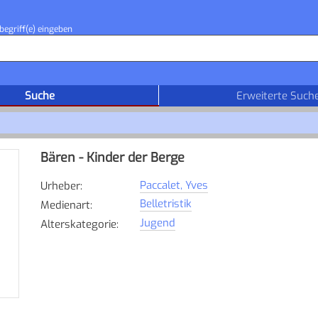
begriff(e) eingeben
Suche
Erweiterte Such
Bären - Kinder der Berge
Paccalet, Yves
Urheber
:
Belletristik
Medienart
:
Jugend
Alterskategorie
: