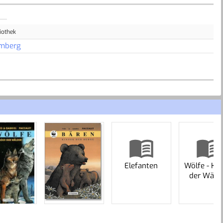
iothek
mberg
Elefanten
Wölfe - Kin
der Wäld