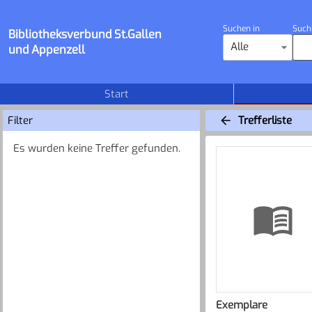
Suchen in
Such
Bibliotheksverbund St.Gallen
Alle
und Appenzell
Start
Filter
Trefferliste
Es wurden keine Treffer gefunden.
Exemplare