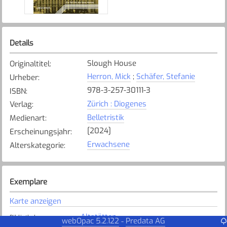
Details
Slough House
Originaltitel
:
Herron, Mick
;
Schäfer, Stefanie
Urheber
:
978-3-257-30111-3
ISBN
:
Zürich : Diogenes
Verlag
:
Belletristik
Medienart
:
[2024]
Erscheinungsjahr
:
Erwachsene
Alterskategorie
:
Exemplare
Karte anzeigen
Altstätten
Bibliothek
:
webOpac 5.2.122
Predata AG
-