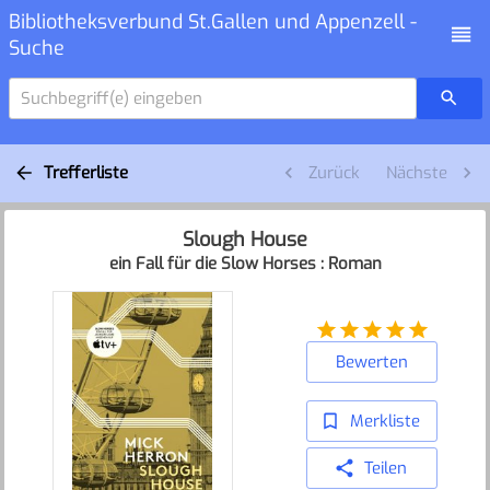
Bibliotheksverbund St.Gallen und Appenzell -
Suche
Suchbegriff(e) eingeben
Trefferliste
Zurück
Nächste
Slough House
ein Fall für die Slow Horses : Roman
Bewerten
Merkliste
Teilen