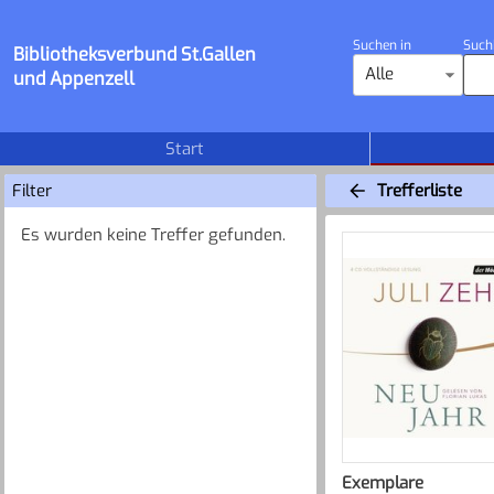
Suchen in
Such
Bibliotheksverbund St.Gallen
Alle
und Appenzell
Start
Filter
Trefferliste
Es wurden keine Treffer gefunden.
Exemplare