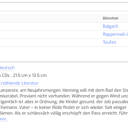
Bibliothek
Balgach
Rapperswil-
Teufen
Deutsch
4 CDs ; 21.5 cm x 13.5 cm
Erzählende Literatur
Lanzarote, am Neujahrsmorgen: Henning will mit dem Rad den Ste
miserabel, Proviant nicht vorhanden. Während er gegen Wind und 
Eigentlich ist alles in Ordnung, die Kinder gesund, der Job passab
Ehemann, Vater – in keiner Rolle findet er sich wieder. Seit einiger
Dämon. Als er schliesslich völlig erschöpft den Pass erreicht, führt
Schlagartig durchlebt er wieder, was ihn einmal fast das Leben ge
ehr...
atemberaubende Geschichte von zwei kleinen Kindern, die mitten i