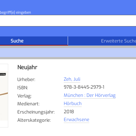
begriff(e) eingeben
Suche
Erweiterte Such
Neujahr
Zeh, Juli
Urheber
:
978-3-8445-2979-1
ISBN
:
München : Der Hörverlag
Verlag
:
Hörbuch
Medienart
:
2018
Erscheinungsjahr
:
Erwachsene
Alterskategorie
: