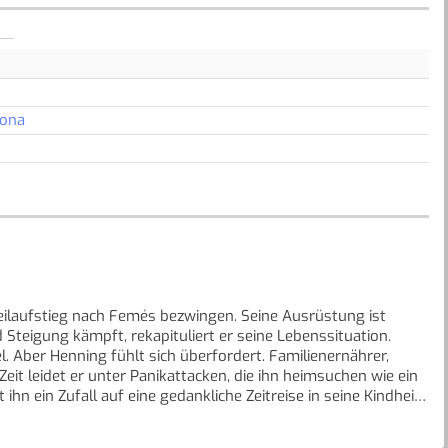
Jona
ilaufstieg nach Femés bezwingen. Seine Ausrüstung ist
Steigung kämpft, rekapituliert er seine Lebenssituation.
el. Aber Henning fühlt sich überfordert. Familienernährer,
 Zeit leidet er unter Panikattacken, die ihn heimsuchen wie ein
 ihn ein Zufall auf eine gedankliche Zeitreise in seine Kindheit.
kostet und bis heute geprägt hat. „Neujahr“ erzählt die
m Ferienparadies in die Hölle geraten. Ebenso geht es um die