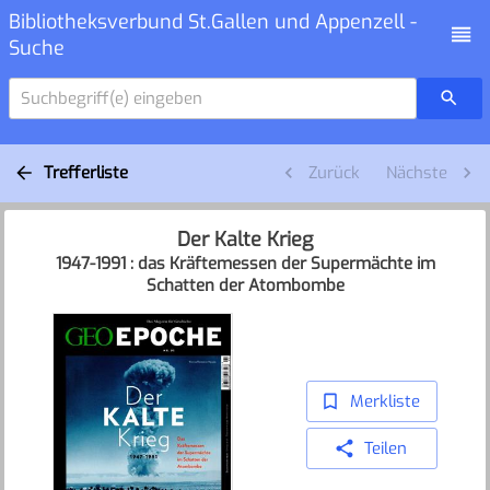
Bibliotheksverbund St.Gallen und Appenzell -
Suche
Suchbegriff(e) eingeben
Trefferliste
Zurück
Nächste
Der Kalte Krieg
1947-1991 : das Kräftemessen der Supermächte im
Schatten der Atombombe
Merkliste
Teilen