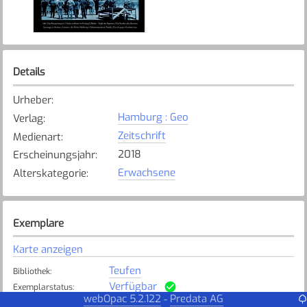
Details
Urheber
:
Hamburg : Geo
Verlag
:
Zeitschrift
Medienart
:
2018
Erscheinungsjahr
:
Erwachsene
Alterskategorie
:
Exemplare
Karte anzeigen
Teufen
Bibliothek
:
Verfügbar
Exemplarstatus
:
webOpac 5.2.122
Predata AG
-