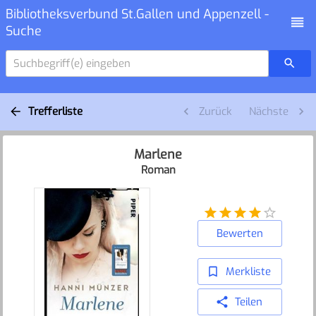
Bibliotheksverbund St.Gallen und Appenzell -
Suche
Suchbegriff(e) eingeben
Trefferliste
Zurück
Nächste
Marlene
Roman
Bewerten
Merkliste
Teilen