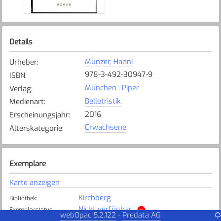
Details
Münzer, Hanni
Urheber
:
978-3-492-30947-9
ISBN
:
München : Piper
Verlag
:
Belletristik
Medienart
:
2016
Erscheinungsjahr
:
Erwachsene
Alterskategorie
:
Exemplare
Karte anzeigen
Kirchberg
Bibliothek
:
Nicht verfügbar
Exemplarstatus
:
webOpac 5.2.122
Predata AG
-