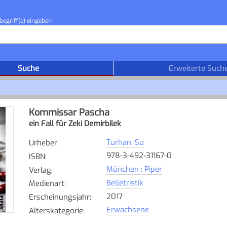
begriff(e) eingeben
Suche
Erweiterte Such
Kommissar Pascha
ein Fall für Zeki Demirbilek
Turhan, Su
Urheber
:
978-3-492-31167-0
ISBN
:
München : Piper
Verlag
:
Belletristik
Medienart
:
2017
Erscheinungsjahr
:
Erwachsene
Alterskategorie
: