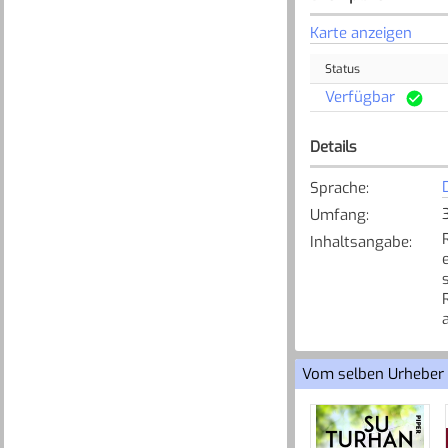
Karte anzeigen
Status
Verfügbar
Details
Sprache
:
Umfang
:
Inhaltsangabe
:
Vom selben Urheber