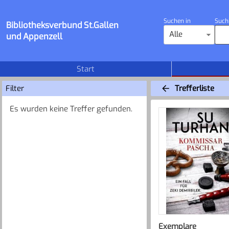
Suchen in
Such
Bibliotheksverbund St.Gallen
Alle
und Appenzell
Start
Filter
Trefferliste
Es wurden keine Treffer gefunden.
Exemplare