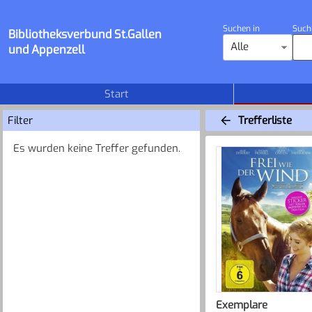
Suchen in
Such
Bibliotheksverbund St.Gallen
Alle
und Appenzell
Start
Filter
Trefferliste
Es wurden keine Treffer gefunden.
Exemplare