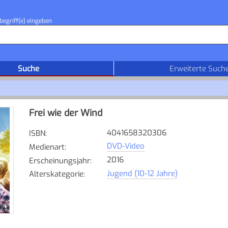
begriff(e) eingeben
Suche
Erweiterte Such
Frei wie der Wind
4041658320306
ISBN
:
DVD-Video
Medienart
:
2016
Erscheinungsjahr
:
Jugend (10-12 Jahre)
Alterskategorie
: