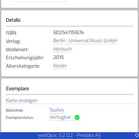
Details
602547151674
ISBN
:
Berlin : Universal Music GmbH
Verlag
:
Hörbuch
Medienart
:
2015
Erscheinungsjahr
:
Kinder
Alterskategorie
:
Exemplare
Karte anzeigen
Teufen
Bibliothek
:
Verfügbar
Exemplarstatus
:
webOpac 5.2.122
Predata AG
-