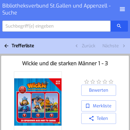
Bibliotheksverbund St.Gallen und Appenzell -
Suche
Suchbegriff(e) eingeben
Trefferliste
Zurück
Nächste
Wickie und die starken Männer 1 - 3
Bewerten
Merkliste
Teilen