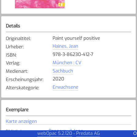
Details
Paint yourself positive
Originaltitel
:
Haines, Jean
Urheber
:
978-3-86230-412-7
ISBN
:
München : CV
Verlag
:
Sachbuch
Medienart
:
2020
Erscheinungsjahr
:
Erwachsene
Alterskategorie
:
Exemplare
Karte anzeigen
Rapperswil-Jona
Bibliothek
:
webOpac 5.2.120
Predata AG
-