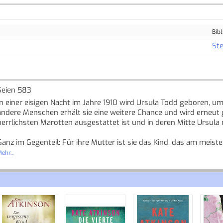
Bibl
Ste
Seien 583
In einer eisigen Nacht im Jahre 1910 wird Ursula Todd geboren, 
andere Menschen erhält sie eine weitere Chance und wird erneut ge
herrlichsten Marotten ausgestattet ist und in deren Mitte Ursula mit
Ganz im Gegenteil: Für ihre Mutter ist sie das Kind, das am mei
begegnet Ursula den seltsamen Ereignissen in ihrem Leben mit Ne
ehr...
zu machen.
Anders als andere muss sie nicht fragen: Was wäre, wenn? Ihr ist 
Dennoch erlebt sie Verlust, Verrat, Krieg und Tod. Was also soll d
leben?
Quelle: Buchhaus.ch, bearbeitet mit ChatGPT
]