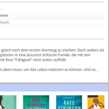
iothek
inach
um gleich nach dem ersten Atemzug zu sterben. Doch anders als
boren: in eine äusserst britische Familie, die mit den
 ihrer "Fähigkeit" nicht weiter auffällt.
sten üben muss, um das Leben meistern zu können. Und so
ugierde, Humor und dem aufrichtigen Bestreben, alles richtig
es gegeben, ihre Fehler und damit ihr Leben zu korrigieren.
iese Gabe? Ist es überhaupt möglich, sein Leben fehlerlos zu