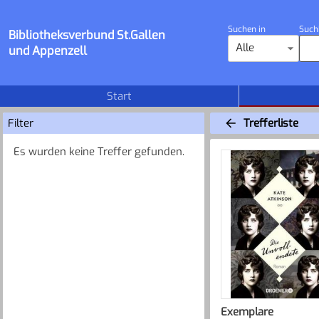
Suchen in
Such
Bibliotheksverbund St.Gallen
Alle
und Appenzell
Start
Filter
Trefferliste
Es wurden keine Treffer gefunden.
Exemplare