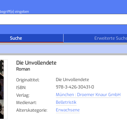
begriff(e) eingeben
Suche
Erweiterte Such
Die Unvollendete
Roman
Die Unvollendete
Originaltitel
:
978-3-426-30431-0
ISBN
:
München : Droemer Knaur GmbH
Verlag
:
Belletristik
Medienart
:
Erwachsene
Alterskategorie
: