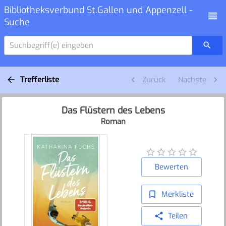
Bibliotheksverbund St.Gallen und Appenzell -
Suche
Suchbegriff(e) eingeben
Trefferliste
Zurück
Nächste
Das Flüstern des Lebens
Roman
Bewerten
Merkliste
Teilen