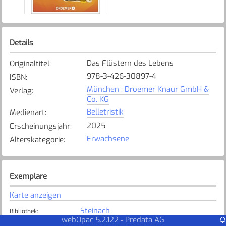
Details
Das Flüstern des Lebens
Originaltitel
:
978-3-426-30897-4
ISBN
:
München : Droemer Knaur GmbH &
Verlag
:
Co. KG
Belletristik
Medienart
:
2025
Erscheinungsjahr
:
Erwachsene
Alterskategorie
:
Exemplare
Karte anzeigen
Steinach
Bibliothek
:
webOpac 5.2.122
Predata AG
-
Verfügbar
Exemplarstatus
: