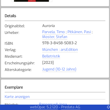
Details
Auroria
Originaltitel
:
Parvela, Timo
;
Pitkänen, Pasi
;
Urheber
:
Moster, Stefan
978-3-8458-5083-2
ISBN
:
München : arsEdition
Verlag
:
Belletristik
Medienart
:
[2023]
Erscheinungsjahr
:
Jugend (10-12 Jahre)
Alterskategorie
:
Exemplare
Karte anzeigen
Rapperswil-Jona
Bibliothek
:
webOpac 5.2.120
Predata AG
-