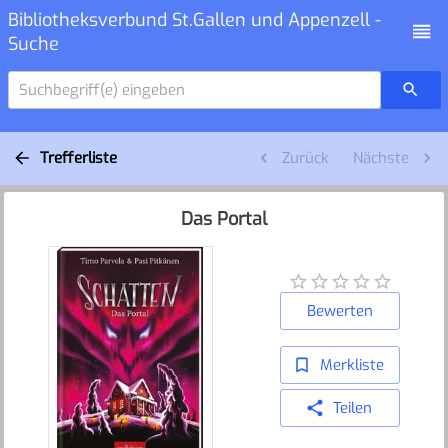
Bibliotheksverbund St.Gallen und Appenzell -
Suche
Suchbegriff(e) eingeben
Trefferliste
Zurück
Nächste
Das Portal
Bewerten
Merkliste
Teilen