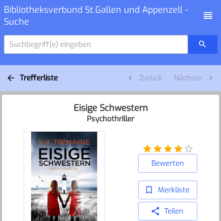
Bibliotheksverbund St.Gallen und Appenzell -
Suche
Suchbegriff(e) eingeben
Trefferliste
Zurück
Nächste
Eisige Schwestern
Psychothriller
Bewerten
Merkliste
Teilen