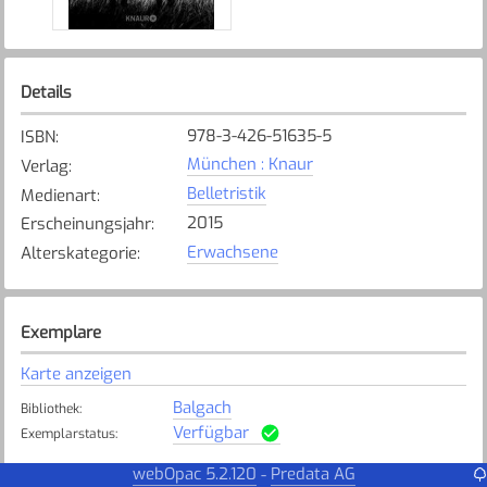
Details
978-3-426-51635-5
ISBN
:
München : Knaur
Verlag
:
Belletristik
Medienart
:
2015
Erscheinungsjahr
:
Erwachsene
Alterskategorie
:
Exemplare
Karte anzeigen
Balgach
Bibliothek
:
Verfügbar
Exemplarstatus
:
webOpac 5.2.120
Predata AG
-
Kirchberg
Bibliothek
: