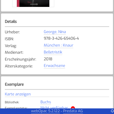
Details
George, Nina
Urheber
:
978-3-426-65406-4
ISBN
:
München : Knaur
Verlag
:
Belletristik
Medienart
:
2018
Erscheinungsjahr
:
Erwachsene
Alterskategorie
:
Exemplare
Karte anzeigen
Buchs
Bibliothek
:
Nicht verfügbar
Exemplarstatus
:
webOpac 5.2.122
Predata AG
-