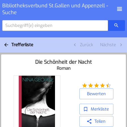
Bibliotheksverbund St.Gallen und Appenzell -
Suche
Suchbegriff(e) eingeben
Trefferliste
Zurück
Nächste
Die Schönheit der Nacht
Roman
Bewerten
Merkliste
Teilen