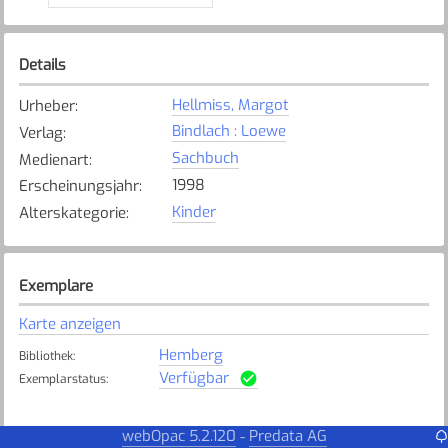
Details
Hellmiss, Margot
Urheber
:
Bindlach : Loewe
Verlag
:
Sachbuch
Medienart
:
1998
Erscheinungsjahr
:
Kinder
Alterskategorie
:
Exemplare
Karte anzeigen
Hemberg
Bibliothek
:
Verfügbar
Exemplarstatus
:
webOpac 5.2.120
Predata AG
-