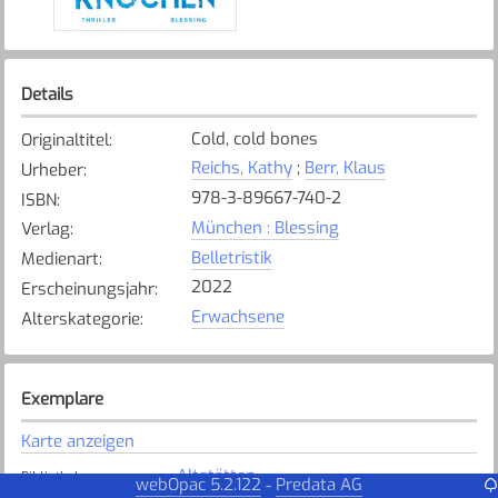
Details
Cold, cold bones
Originaltitel
:
Reichs, Kathy
;
Berr, Klaus
Urheber
:
978-3-89667-740-2
ISBN
:
München : Blessing
Verlag
:
Belletristik
Medienart
:
2022
Erscheinungsjahr
:
Erwachsene
Alterskategorie
:
Exemplare
Karte anzeigen
Altstätten
Bibliothek
:
webOpac 5.2.122
Predata AG
-