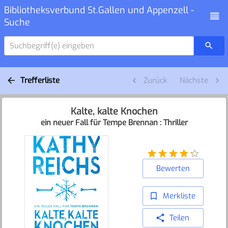
Bibliotheksverbund St.Gallen und Appenzell -
Suche
Suchbegriff(e) eingeben
Trefferliste
Zurück
Nächste
Kalte, kalte Knochen
ein neuer Fall für Tempe Brennan : Thriller
Bewerten
Merkliste
Teilen