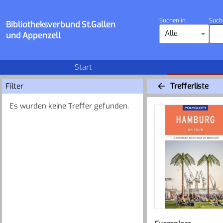
Suchen in
Such
Bibliotheksverbund St.Gallen
Alle
und Appenzell
Start
Filter
Trefferliste
Es wurden keine Treffer gefunden.