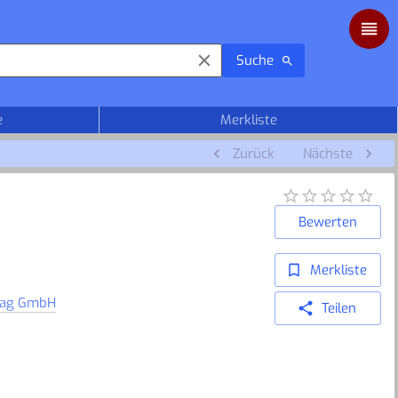
Suche
e
Merkliste
Zurück
Nächste
Bewerten
Merkliste
lag GmbH
Teilen