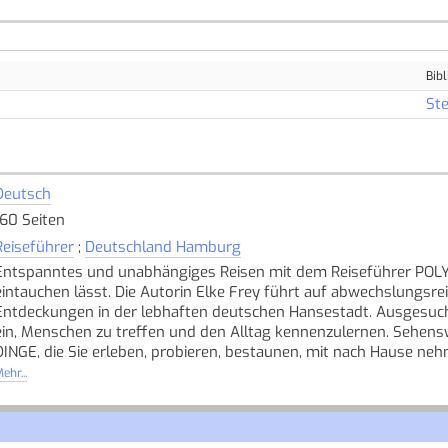
Bibl
Ste
Deutsch
160 Seiten
Reiseführer
;
Deutschland Hamburg
Entspanntes und unabhängiges Reisen mit dem Reiseführer POLYG
eintauchen lässt. Die Autorin Elke Frey führt auf abwechslungs
Entdeckungen in der lebhaften deutschen Hansestadt. Ausgesuc
ein, Menschen zu treffen und den Alltag kennenzulernen. Sehensw
DINGE, die Sie erleben, probieren, bestaunen, mit nach Hause n
nah ans Lebensgefühl der Einheimischen heran. Mit Faltkarte für
ehr...
Book, das das Auffinden der Adressen vereinfacht. [Quelle: Buchh