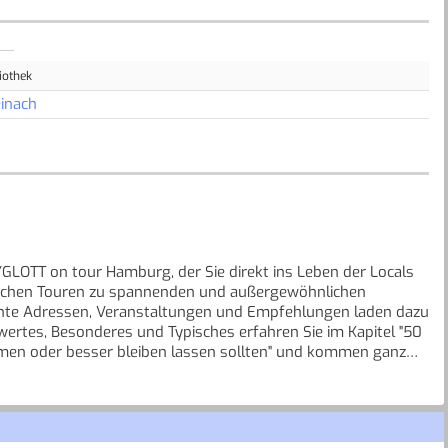
iothek
inach
LOTT on tour Hamburg, der Sie direkt ins Leben der Locals
reichen Touren zu spannenden und außergewöhnlichen
hte Adressen, Veranstaltungen und Empfehlungen laden dazu
ertes, Besonderes und Typisches erfahren Sie im Kapitel "50
ehmen oder besser bleiben lassen sollten" und kommen ganz
 die perfekte Orientierung vor Ort und QR-Code zum Navi-E-
aus.ch]