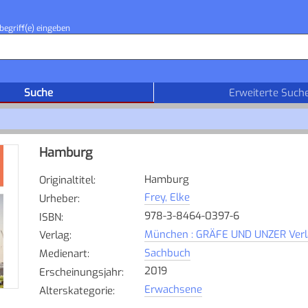
begriff(e) eingeben
Suche
Erweiterte Such
Hamburg
Hamburg
Originaltitel
:
Frey, Elke
Urheber
:
978-3-8464-0397-6
ISBN
:
München : GRÄFE UND UNZER Ver
Verlag
:
Sachbuch
Medienart
:
2019
Erscheinungsjahr
:
Erwachsene
Alterskategorie
: