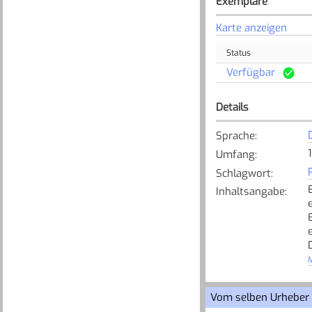
Exemplare
Karte anzeigen
Status
Verfügbar
Details
Sprache
:
Umfang
:
Schlagwort
:
Inhaltsangabe
:
M
Vom selben Urheber