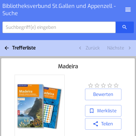
Bibliotheksverbund St.Gallen und Appenzell -
Suche
Suchbegriff(e) eingeben
Trefferliste
Zurück
Nächste
Madeira
Bewerten
Merkliste
Teilen