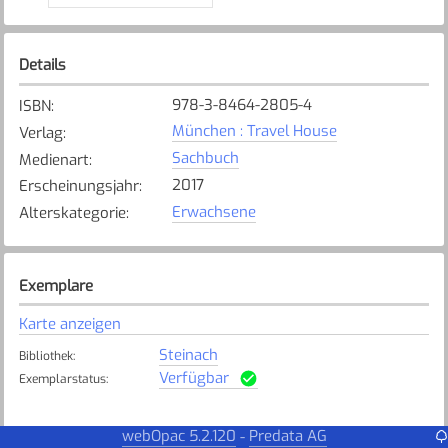
Details
978-3-8464-2805-4
ISBN
:
München : Travel House
Verlag
:
Sachbuch
Medienart
:
2017
Erscheinungsjahr
:
Erwachsene
Alterskategorie
:
Exemplare
Karte anzeigen
Steinach
Bibliothek
:
Verfügbar
Exemplarstatus
:
webOpac 5.2.120
Predata AG
-