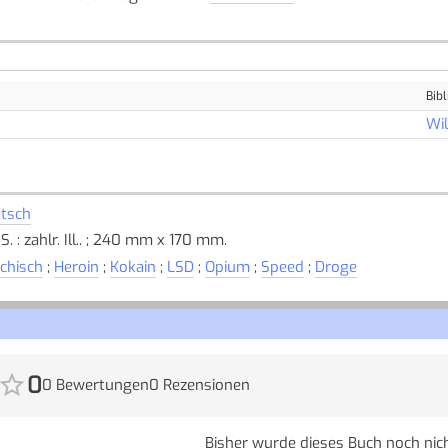
Bibl
Wil
tsch
S. : zahlr. Ill.. ; 240 mm x 170 mm.
chisch
;
Heroin
;
Kokain
;
LSD
;
Opium
;
Speed
;
Droge
0
0 Bewertungen
0 Rezensionen
Bisher wurde dieses Buch noch nich