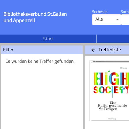
Suchen in
Such
Bibliotheksverbund St.Gallen
Alle
und Appenzell
Start
Filter
Trefferliste
Es wurden keine Treffer gefunden.