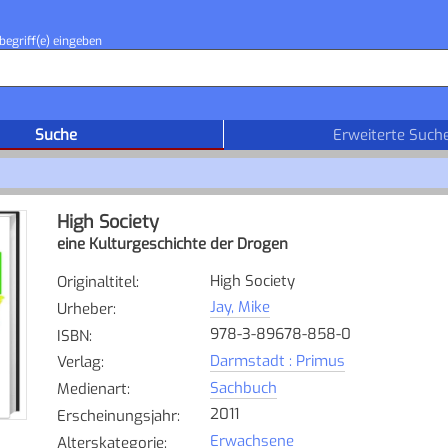
begriff(e) eingeben
Suche
Erweiterte Such
High Society
eine Kulturgeschichte der Drogen
High Society
Originaltitel
:
Jay, Mike
Urheber
:
978-3-89678-858-0
ISBN
:
Darmstadt : Primus
Verlag
:
Sachbuch
Medienart
:
2011
Erscheinungsjahr
:
Erwachsene
Alterskategorie
: