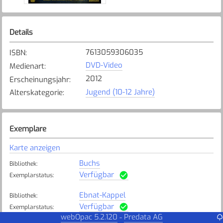
Details
7613059306035
ISBN
:
DVD-Video
Medienart
:
2012
Erscheinungsjahr
:
Jugend (10-12 Jahre)
Alterskategorie
:
Exemplare
Karte anzeigen
Buchs
Bibliothek
:
Verfügbar
Exemplarstatus
:
Ebnat-Kappel
Bibliothek
:
Verfügbar
Exemplarstatus
:
webOpac 5.2.120
Predata AG
-