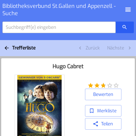
Bibliotheksverbund St.Gallen und Appenzell -
Suche
Suchbegriff(e) eingeben
Trefferliste
Zurück
Nächste
Hugo Cabret
Bewerten
Merkliste
Teilen