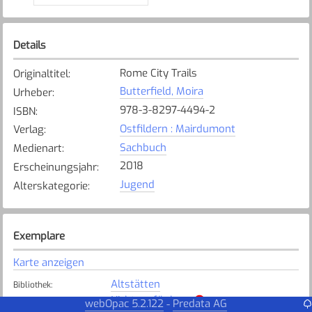
Details
Rome City Trails
Originaltitel
:
Butterfield, Moira
Urheber
:
978-3-8297-4494-2
ISBN
:
Ostfildern : Mairdumont
Verlag
:
Sachbuch
Medienart
:
2018
Erscheinungsjahr
:
Jugend
Alterskategorie
:
Exemplare
Karte anzeigen
Altstätten
Bibliothek
:
Nicht verfügbar
Exemplarstatus
:
webOpac 5.2.122
Predata AG
-