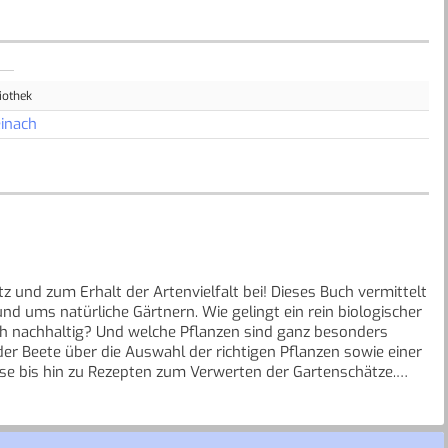
iothek
inach
 und zum Erhalt der Artenvielfalt bei! Dieses Buch vermittelt
 ums natürliche Gärtnern. Wie gelingt ein rein biologischer
h nachhaltig? Und welche Pflanzen sind ganz besonders
er Beete über die Auswahl der richtigen Pflanzen sowie einer
se bis hin zu Rezepten zum Verwerten der Gartenschätze.
er schonende Umgang mit der Umwelt. Jedes Kapitel enthält
h. Hintergrundwissen rund um das
che für den Arten-, Klima und Umweltschutz. Nachhaltige