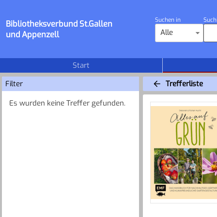
Suchen in
Such
Bibliotheksverbund St.Gallen
Alle
und Appenzell
Start
Filter
Trefferliste
Es wurden keine Treffer gefunden.