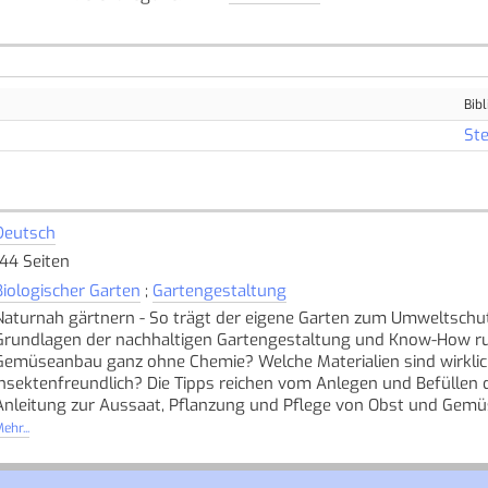
Bibl
Ste
Deutsch
144 Seiten
Biologischer Garten
;
Gartengestaltung
Naturnah gärtnern - So trägt der eigene Garten zum Umweltschutz
Grundlagen der nachhaltigen Gartengestaltung und Know-How rund
Gemüseanbau ganz ohne Chemie? Welche Materialien sind wirklic
insektenfreundlich? Die Tipps reichen vom Anlegen und Befüllen d
Anleitung zur Aussaat, Pflanzung und Pflege von Obst und Gemü
Dabei immer im Blick: Die Steigerung der Artenvielfaltund und d
ehr...
udem Anleitungen zum Selbermachen - aus klimafreundlichen Materialien, versteht sic
Thema Nachhaltigkeit im Garten und die Bedeutung jeder Grünflä