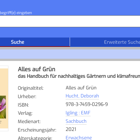
begriff(e) eingeben
Suche
Erweiterte Such
Alles auf Grün
das Handbuch für nachhaltiges Gärtnern und klimafreun
Alles auf Grün
Originaltitel
:
Hucht, Deborah
Urheber
:
978-3-7459-0296-9
ISBN
:
Igling : EMF
Verlag
:
Sachbuch
Medienart
:
2021
Erscheinungsjahr
:
Erwachsene
Alterskategorie
: