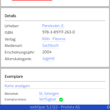
Details
Paroissien, E.
Urheber
:
978-3-89717-263-0
ISBN
:
Köln : Fleurus
Verlag
:
Sachbuch
Medienart
:
2004
Erscheinungsjahr
:
Jugend
Alterskategorie
:
Exemplare
Karte anzeigen
St. Georgen
Bibliothek
:
Verfügbar
Exemplarstatus
:
webOpac 5.2.122
Predata AG
-