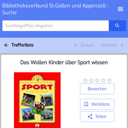
Bibliotheksverbund St.Gallen und Appenzell -
Suche
Suchbegriff(e) eingeben
Trefferliste
Zurück
Nächste
Das Wollen Kinder über Sport wissen
Bewerten
Merkliste
Teilen