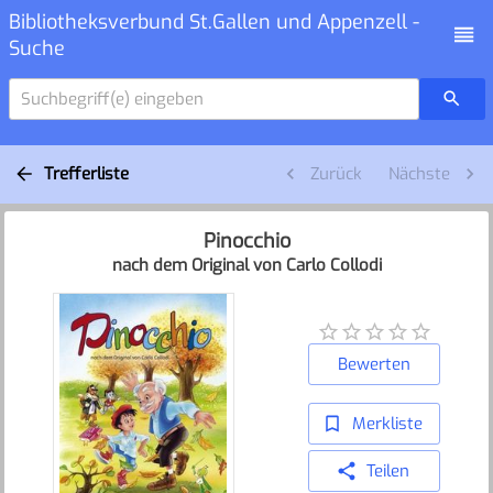
Bibliotheksverbund St.Gallen und Appenzell -
Suche
Suchbegriff(e) eingeben
Trefferliste
Zurück
Nächste
Pinocchio
nach dem Original von Carlo Collodi
Bewerten
Merkliste
Teilen