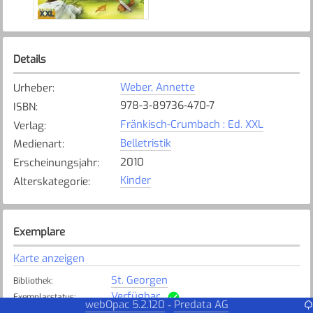
Details
Weber, Annette
Urheber
:
978-3-89736-470-7
ISBN
:
Fränkisch-Crumbach : Ed. XXL
Verlag
:
Belletristik
Medienart
:
2010
Erscheinungsjahr
:
Kinder
Alterskategorie
:
Exemplare
Karte anzeigen
St. Georgen
Bibliothek
:
Verfügbar
Exemplarstatus
:
webOpac 5.2.120
Predata AG
-