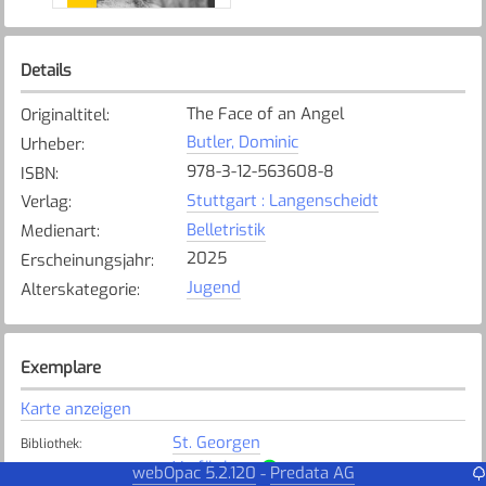
Details
The Face of an Angel
Originaltitel
:
Butler, Dominic
Urheber
:
978-3-12-563608-8
ISBN
:
Stuttgart : Langenscheidt
Verlag
:
Belletristik
Medienart
:
2025
Erscheinungsjahr
:
Jugend
Alterskategorie
:
Exemplare
Karte anzeigen
St. Georgen
Bibliothek
:
Verfügbar
Exemplarstatus
:
webOpac 5.2.120
Predata AG
-