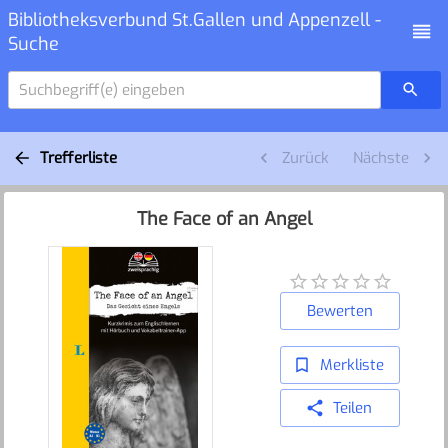
Bibliotheksverbund St.Gallen und Appenzell -
Suche
Suchbegriff(e) eingeben
Trefferliste
Zurück
Nächste
The Face of an Angel
Bewerten
Merkliste
Teilen