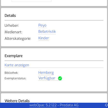
Details
Peyo
Urheber
:
Belletristik
Medienart
:
Kinder
Alterskategorie
:
Exemplare
Karte anzeigen
Hemberg
Bibliothek
:
Verfügbar
Exemplarstatus
:
Weitere Details
webOpac 5.2.122
Predata AG
-