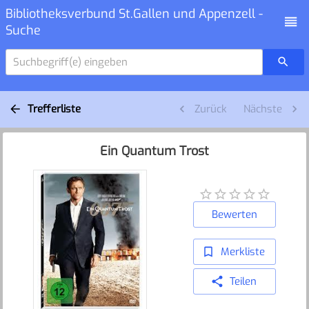
Bibliotheksverbund St.Gallen und Appenzell -
Suche
Suchbegriff(e) eingeben
Trefferliste
Zurück
Nächste
Ein Quantum Trost
Bewerten
Merkliste
Teilen