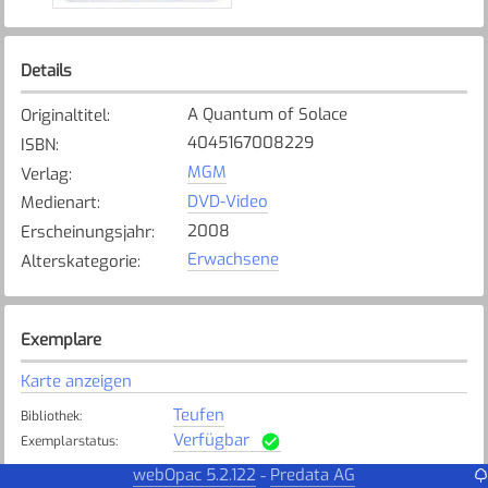
Details
A Quantum of Solace
Originaltitel
:
4045167008229
ISBN
:
MGM
Verlag
:
DVD-Video
Medienart
:
2008
Erscheinungsjahr
:
Erwachsene
Alterskategorie
:
Exemplare
Karte anzeigen
Teufen
Bibliothek
:
Verfügbar
Exemplarstatus
:
webOpac 5.2.122
Predata AG
-