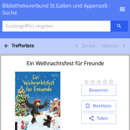
Bibliotheksverbund St.Gallen und Appenzell -
Suche
Suchbegriff(e) eingeben
Trefferliste
Zurück
Nächste
Ein Weihnachtsfest für Freunde
Bewerten
Merkliste
Teilen