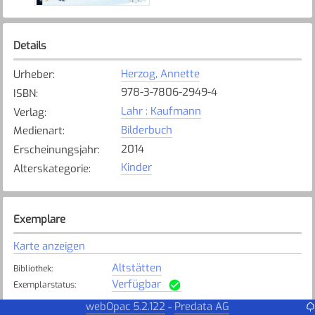
Details
Herzog, Annette
Urheber
:
978-3-7806-2949-4
ISBN
:
Lahr : Kaufmann
Verlag
:
Bilderbuch
Medienart
:
2014
Erscheinungsjahr
:
Kinder
Alterskategorie
:
Exemplare
Karte anzeigen
Altstätten
Bibliothek
:
Verfügbar
Exemplarstatus
:
webOpac 5.2.122
Predata AG
-
Appenzell
Bibliothek
: