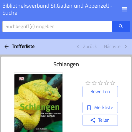
Bibliotheksverbund St.Gallen und Appenzell -
Suche
Suchbegriff(e) eingeben
Trefferliste
Zurück
Nächste
Schlangen
Bewerten
Merkliste
Teilen