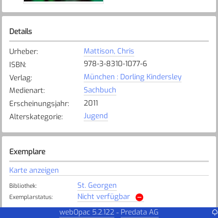
Details
Mattison, Chris
Urheber
:
978-3-8310-1077-6
ISBN
:
München : Dorling Kindersley
Verlag
:
Sachbuch
Medienart
:
2011
Erscheinungsjahr
:
Jugend
Alterskategorie
:
Exemplare
Karte anzeigen
St. Georgen
Bibliothek
:
Nicht verfügbar
Exemplarstatus
:
webOpac 5.2.122
Predata AG
-