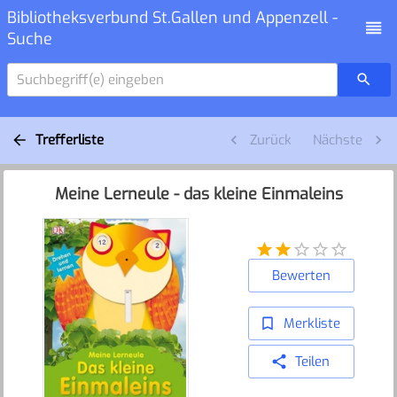
Bibliotheksverbund St.Gallen und Appenzell -
Suche
Suchbegriff(e) eingeben
Trefferliste
Zurück
Nächste
Meine Lerneule - das kleine Einmaleins
Bewerten
Merkliste
Teilen