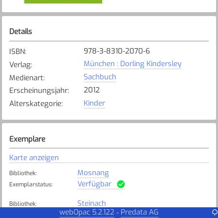
Details
978-3-8310-2070-6
ISBN
:
München : Dorling Kindersley
Verlag
:
Sachbuch
Medienart
:
2012
Erscheinungsjahr
:
Kinder
Alterskategorie
:
Exemplare
Karte anzeigen
Mosnang
Bibliothek
:
Verfügbar
Exemplarstatus
:
Steinach
Bibliothek
:
webOpac 5.2.122
Predata AG
-
Verfügbar
Exemplarstatus
: