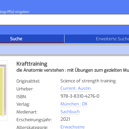
begriff(e) eingeben
Suche
Erweiterte Such
Krafttraining
die Anatomie verstehen : mit Übungen zum gezielten Mus
Science of strength training
Originaltitel
:
Current, Austin
Urheber
:
978-3-8310-4276-0
ISBN
:
München : DK
Verlag
:
Sachbuch
Medienart
:
2021
Erscheinungsjahr
:
Erwachsene
Alterskategorie
: