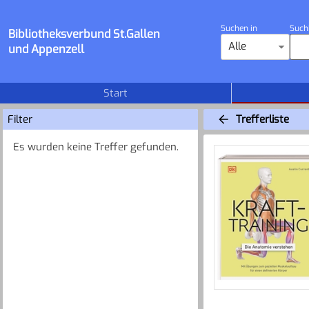
Suchen in
Such
Bibliotheksverbund St.Gallen
Alle
und Appenzell
Start
Filter
Trefferliste
Es wurden keine Treffer gefunden.