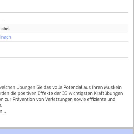
iothek
inach
t welchen Übungen Sie das volle Potenzial aus Ihren Muskeln
den die positiven Effekte der 33 wichtigsten Kraftübungen
en zur Prävention von Verletzungen sowie effiziente und
e.
en
 - konsequentes Krafttraining verbessert die Gesundheit und
 Aspekt entscheidend: Wissen! Wie funktionieren Muskeln und
gruppen? Und welche Trainingsintensität und -dauer ist