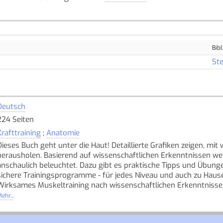
Bibl
Ste
Deutsch
224 Seiten
Krafttraining
;
Anatomie
Dieses Buch geht unter die Haut! Detaillierte Grafiken zeigen, mi
herausholen. Basierend auf wissenschaftlichen Erkenntnissen wer
anschaulich beleuchtet. Dazu gibt es praktische Tipps und Übung
sichere Trainingsprogramme - für jedes Niveau und auch zu Haus
Wirksames Muskeltraining nach wissenschaftlichen Erkenntniss
Ob Beinpresse, Bankdrücken, Bizeps-Curls, Squats oder Deadlifts
ehr...
das Wohlbefinden. Doch um sportliche Ziele zu erreichen, ist ein
wie wachsen sie? Mit welchen Übungen treffen Sie welche Muskel