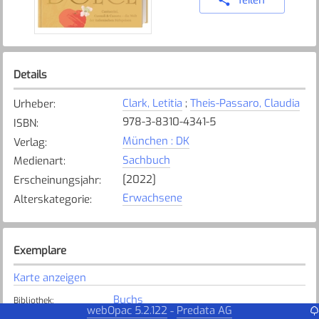
Details
Clark, Letitia
;
Theis-Passaro, Claudia
Urheber
:
978-3-8310-4341-5
ISBN
:
München : DK
Verlag
:
Sachbuch
Medienart
:
[2022]
Erscheinungsjahr
:
Erwachsene
Alterskategorie
:
Exemplare
Karte anzeigen
Buchs
Bibliothek
:
webOpac 5.2.122
Predata AG
-
Nicht verfügbar
Exemplarstatus
: