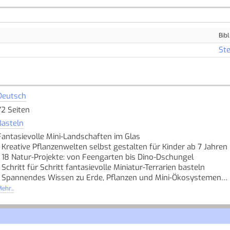
Bibl
Ste
Deutsch
72 Seiten
Basteln
Fantasievolle Mini-Landschaften im Glas
- Kreative Pflanzenwelten selbst gestalten für Kinder ab 7 Jahren
- 18 Natur-Projekte: von Feengarten bis Dino-Dschungel
- Schritt für Schritt fantasievolle Miniatur-Terrarien basteln
- Spannendes Wissen zu Erde, Pflanzen und Mini-Ökosystemen
- Zu jeder Jahreszeit kleine Wunder im Kinderzimmer erschaffen
ehr...
Ein Feendorf, in dem Riesen-Fliegenpilze stehen, ein geheimnisvol
fantasievollen Garten- und Bastelbuch für Kinder ab 7 Jahren ver
grüne Miniatur-Landschaften. Der Autor zeigt, wie man mit weni
Erde schichten, Pflanzen auswählen, Figuren platzieren - fertig ist