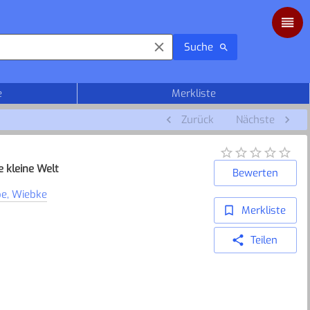
Suche
e
Merkliste
Zurück
Nächste
e kleine Welt
Bewerten
e, Wiebke
Merkliste
Teilen