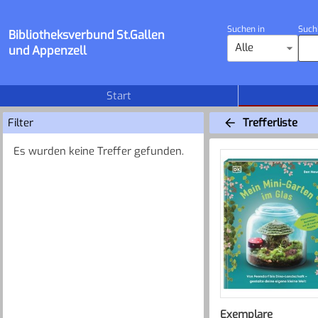
Suchen in
Such
Bibliotheksverbund St.Gallen
Alle
und Appenzell
Start
Filter
Trefferliste
Es wurden keine Treffer gefunden.
Exemplare