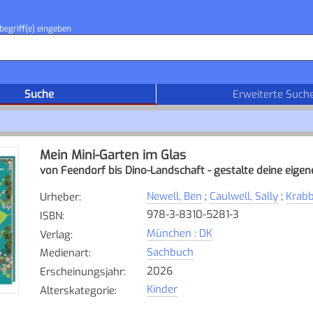
begriff(e) eingeben
Suche
Erweiterte Such
Mein Mini-Garten im Glas
von Feendorf bis Dino-Landschaft - gestalte deine eigen
Newell, Ben
;
Caulwell, Sally
;
Krabb
Urheber
:
978-3-8310-5281-3
ISBN
:
München : DK
Verlag
:
Sachbuch
Medienart
:
2026
Erscheinungsjahr
:
Kinder
Alterskategorie
: