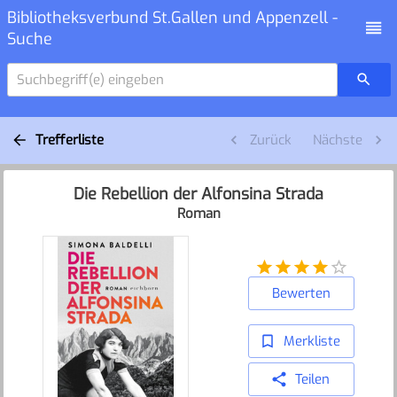
Bibliotheksverbund St.Gallen und Appenzell -
Suche
Suchbegriff(e) eingeben
Trefferliste
Zurück
Nächste
Die Rebellion der Alfonsina Strada
Roman
Bewerten
Merkliste
Teilen