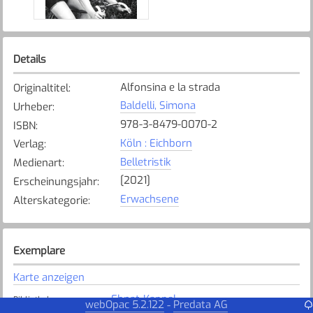
Details
Alfonsina e la strada
Originaltitel
:
Baldelli, Simona
Urheber
:
978-3-8479-0070-2
ISBN
:
Köln : Eichborn
Verlag
:
Belletristik
Medienart
:
[2021]
Erscheinungsjahr
:
Erwachsene
Alterskategorie
:
Exemplare
Karte anzeigen
Ebnat-Kappel
Bibliothek
:
webOpac 5.2.122
Predata AG
-