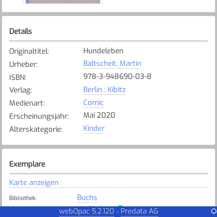
Details
Hundeleben
Originaltitel
:
Baltscheit, Martin
Urheber
:
978-3-948690-03-8
ISBN
:
Berlin : Kibitz
Verlag
:
Comic
Medienart
:
Mai 2020
Erscheinungsjahr
:
Kinder
Alterskategorie
:
Exemplare
Karte anzeigen
Buchs
Bibliothek
:
Verfügbar
Exemplarstatus
:
webOpac 5.2.120
Predata AG
-